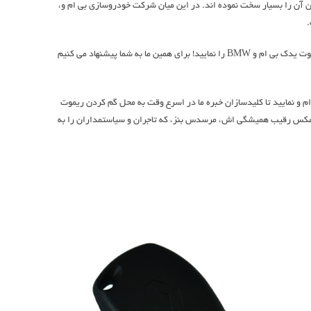
بالا بردن امنیت خودرو کپی کردن آن را بسیار سخت نموده اند. در این میان شرکت خودروسازی بی ام و،
چنانچه اگر شما ریموت بی ام و خود را گم نمایید و هیچ ریموت یدک از خودروی بی ام و خود در اختیار نداشته باشید، باید از خود شرکت بی ام و در آلمان تقاضای ریموت یدک بی ام و BMW را نمایید! برای همین ما به شما پیشنهاد می کنیم
 تماس با ما و آگاهی از قیمت ریموت بی ام و BMW، اقدام به خرید ریموت ماشین بی ام و نمایید تا کلیدسازان خبره ما در اسرع وقت به محل گم کردن ریموت
ین جوانان بوده است. برعکس رقیب همیشگی اش، مرسدس بنز، که تاجران و سیاستمداران را به