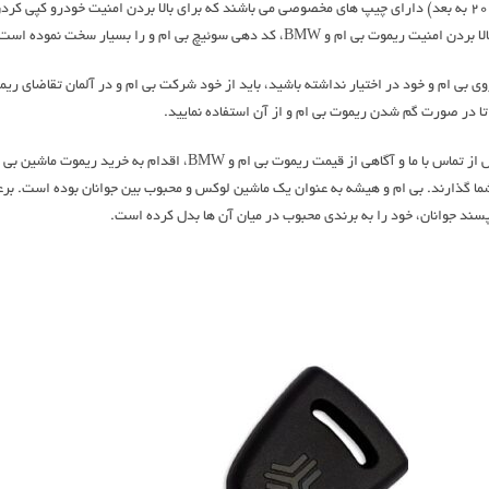
ریموت ماشین های مدرن امروزی، مانند ریموت بی ام و BMW (از سال 2011 به بعد) دارای چیپ های مخصوصی می باشند که برای 
 دهی سوئیچ بی ام و را بسیار سخت نموده است.
ا در صورت گم شدن ریموت بی ام و از آن استفاده نمایید.
اگر شما با مشکل گم شدن ریموت بی ام و خود مواجه شدید، می توانید پس از
از ساخت ریموت بی ام و BMW ، آن را در اختیار شما گذارند. بی ام و هیشه به عنوان یک ماشین لوکس و محبوب ب
ند جوانان، خود را به برندی محبوب در میان آن ها بدل کرده است.