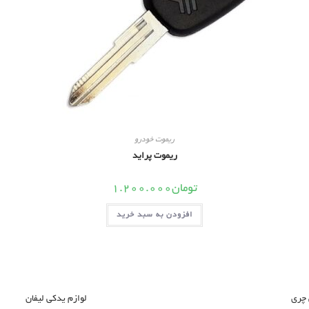
ریموت خودرو
ریموت پراید
تومان
1.200.000
افزودن به سبد خرید
 چری
لوازم یدکی لیفان