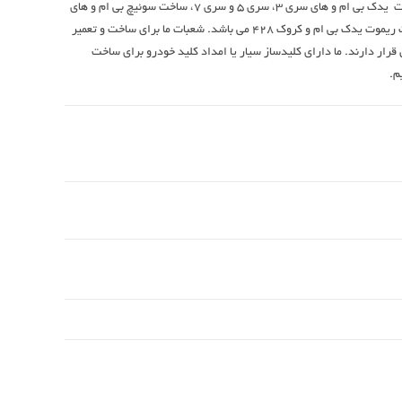
2019، ساخت سوئیچ یدک بی ام و 530i، ساخت ریموت یدک بی ام و های سری 3، سری 5 و سری 7، ساخت سوئیچ بی ام و های
523i , 520i , 650i , 330i , 125i , 35i , 220i , ساخت ریموت یدک بی ام و کروک 428 می باشد. شعبات ما برای ساخت و تعمیر
 و BMW در سرتاسر تهران قرار دارند. ما دارای کلیدساز سیار یا امداد کلید خودرو برای ساخت