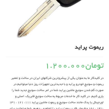
ریموت پراید
تومان
1.200.000
در کلیدکار ما به عنوان یکی از پیشروترین شرکتهای ایران در ساخت و تعمیر
ریموت و سوئیچ خودرو پراید و با جدیدترین تجهیزات روز دنیا میتوانیم در
صورت گم شدن سوئیچ ماشین پراید شما در امر ساخت سوئیچ جدید شما را
یاری کنیم. در کلید کار ما خدمات مربوط به ساخت سوئیچ فابریک، اصلی و
اورجینال یا یدک مانند ساخت سوئیچ و ریموت ماشین پراید 111، 121 ، 131
،141 ، 151 و فروش قاب ریموت پراید را انجام می دهیم. شما میتوانید برای