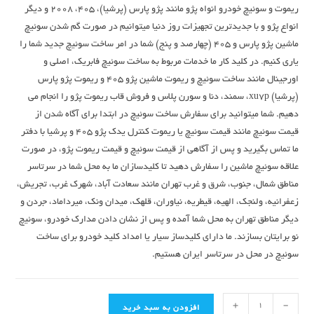
ریموت و سوئیچ خودرو انواه پژو مانند پژو پارس (پرشیا)، 405، 2008 و دیگر
انواع پژو و با جدیدترین تجهیزات روز دنیا میتوانیم در صورت گم شدن سوئیچ
ماشین پژو پارس و 405 (چهارصد و پنج) شما در امر ساخت سوئیچ جدید شما را
یاری کنیم. در کلید کار ما خدمات مربوط به ساخت سوئیچ فابریک، اصلی و
اورجینال مانند ساخت سوئیچ و ریموت ماشین پژو 405 و ریموت پژو پارس
(پرشیا) xu7p، سمند، دنا و سورن پلاس و فروش قاب ریموت پژو را انجام می
دهیم. شما میتوانید برای سفارش ساخت سوئیچ در ابتدا برای آگاه شدن از
قیمت سوئیچ مانند قیمت سوئیچ یا ریموت کنترل یدک پژو 405 و پرشیا با دفتر
ما تماس بگیرید و پس از آگاهی از قیمت سوئیچ و قیمت ریموت پژو، در صورت
علاقه سوئیچ ماشین را سفارش دهید تا کلیدسازان ما به محل شما در سرتاسر
مناطق شمال، جنوب، شرق و غرب تهران مانند سعادت آباد، شهرک غرب، تجریش،
زعفرانیه، ولنجک، الهیه، قیطریه، نیاوران، قلهک، میدان ونک، میرداماد، جردن و
دیگر مناطق تهران به محل شما آمده و پس از نشان دادن مدارک خودرو، سوئیچ
نو برایتان بسازند. ما دارای کلیدساز سیار یا امداد کلید خودرو برای ساخت
سوئیچ در محل در سرتاسر ایران هستیم.
+
-
افزودن به سبد خرید