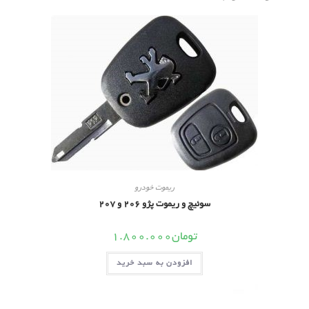
ریموت خودرو
سوئیچ و ریموت پژو 206 و 207
تومان
1.800.000
افزودن به سبد خرید