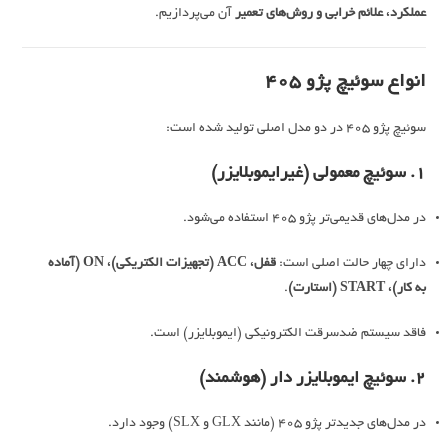
عملکرد، علائم خرابی و روش‌های تعمیر
آن می‌پردازیم.
انواع سوئیچ پژو 405
سوئیچ پژو 405 در دو مدل اصلی تولید شده است:
1. سوئیچ معمولی (غیرایموبلایزر)
در مدل‌های قدیمی‌تر پژو 405 استفاده می‌شود.
دارای چهار حالت اصلی است:
قفل، ACC (تجهیزات الکتریکی)، ON (آماده
به کار)، START (استارت)
.
فاقد سیستم ضدسرقت الکترونیکی (ایموبلایزر) است.
2. سوئیچ ایموبلایزر دار (هوشمند)
در مدل‌های جدیدتر پژو 405 (مانند GLX و SLX) وجود دارد.